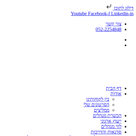
דילוג לתוכן
Youtube
Facebook-f
Linkedin-in
צור קשר
052-2254848
דף הבית
אודות
בין לקוחותינו
הסרטונים שלי
ממליצים
הכשרת מנהלים
ייעוץ ארגוני
לווי מנהלים
סדנאות והדרכות