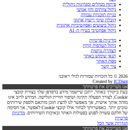
פיתוח מנהלים ומנהיגות ניהולית
ניהול צוותים והון אנושי
בניית תוכניות עבודה
הובלת שינוי וייעוץ ארגוני
ניהול ביצועים ואפקטיביות ארגונית
ניהול אפקטיבי בעידן ה- AI
מדיניות פרטיות
ניהול העדפות קוקיז
הצהרת נגישות
תנאי שימוש באתר
מפת האתר
צור קשר
2026 © כל הזכויות שמורות לגילי ראובני
Created by
ICDigit
אנו מעריכים את פרטיותך
בעת ביקורך באתר, ייתכן שיישמר מידע בדפדפן שלך בצורת קובצי
Cookie, לצורך הפעלה תקינה ושיפור חוויית הגלישה. המידע לרוב אינו
מזהה אותך אישית, אך מאפשר לנו להציג תוכן מותאם ולספק שירותים
טובים יותר. באפשרותך לבחור אילו קובצי Cookie לאפשר, אך חסימה
של חלקם עשויה לפגוע בפעילות האתר ובאיכות השירותים.
מדיניות
פרטיות
הגדרות
אשר הכל
אנו מעריכים את פרטיותך