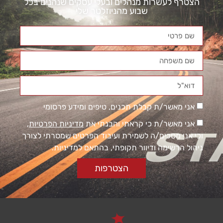
הצטרף לעשרות מנהלים ובעלי עסקים שנהנים בכל
שבוע מהניוזלטר שלי
אני מאשר/ת קבלת תכנים, טיפים ומידע פרסומי
הכרחי
קובצי
אני מאשר/ת כי קראתי והבנתי את
מדיניות הפרטיות
,
Cookie
וכי אני מסכים/ה לשמירת ועיבוד הפרטים שמסרתי לצורך
אלו אינם
אופציונליים.
ניהול הרשימה ודיוור תקופתי, בהתאם למדיניות.
הם
נדרשים
הצטרפות
להפעלת
האתר.
סטטיסטיקות