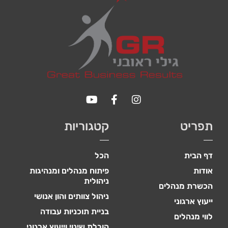
כדי שנוכל
לשפר את
תפקוד האתר
ומבנהו,
בהתבסס על
אופן השימוש
באתר.
חוויית
משתמש
כדי
תפריט
קטגוריות
שהאתר
שלנו יעבוד
בצורה
דף הבית
הכל
מיטבית
במהלך
אודות
פיתוח מנהלים ומנהיגות
ביקורך. אם
ניהולית
תסרב/י
הכשרת מנהלים
לקובצי
ניהול צוותים והון אנושי
ייעוץ ארגוני
Cookie
בניית תוכניות עבודה
אלו, חלק
לווי מנהלים
מהפונקציות
הובלת שינוי וייעוץ ארגוני