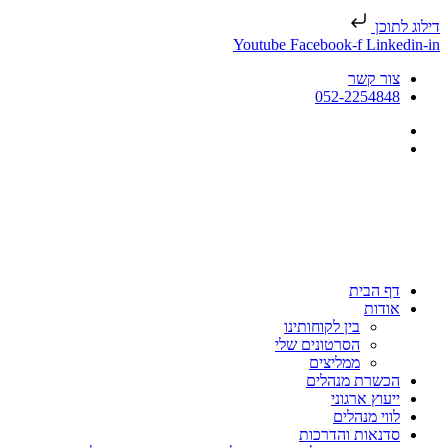
דילוג לתוכן
Youtube
Facebook-f
Linkedin-in
צור קשר
052-2254848
דף הבית
אודות
בין לקוחותינו
הסרטונים שלי
ממליצים
הכשרת מנהלים
ייעוץ ארגוני
לווי מנהלים
סדנאות והדרכות