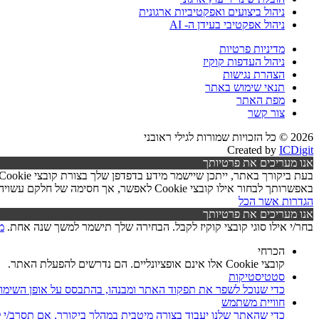
ניהול ביצועים ואפקטיביות ארגונית
ניהול אפקטיבי בעידן ה- AI
מדיניות פרטיות
ניהול העדפות קוקיז
הצהרת נגישות
תנאי שימוש באתר
מפת האתר
צור קשר
2026 © כל הזכויות שמורות לגילי ראובני
Created by
ICDigit
אנו מעריכים את פרטיותך
באפשרותך לבחור אילו קובצי Cookie לאפשר, אך חסימה של חלקם עשויה לפגוע בפעילות האתר ובאיכות השירותים.
הגדרות
אשר הכל
אנו מעריכים את פרטיותך
בחר/י אילו סוגי קובצי קוקיז לקבל. הבחירה שלך תישמר למשך שנה אחת.
מ
הכרחי
קובצי Cookie אלו אינם אופציונליים. הם נדרשים להפעלת האתר.
סטטיסטיקות
כדי שנוכל לשפר את תפקוד האתר ומבנהו, בהתבסס על אופן השימו
חוויית משתמש
כדי שהאתר שלנו יעבוד בצורה מיטבית במהלך ביקורך. אם תסרב/י לקובצי Cookie אלו, חלק מהפונקציות באתר עשוי