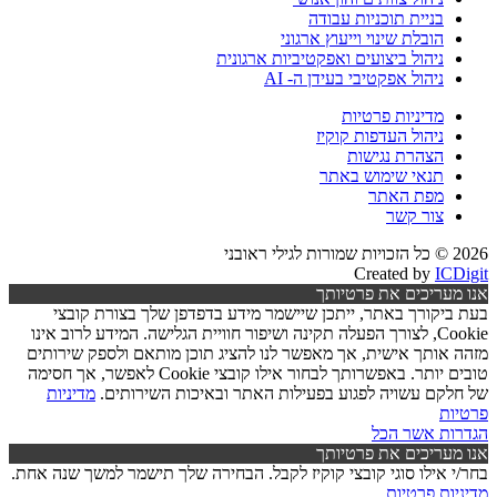
בניית תוכניות עבודה
הובלת שינוי וייעוץ ארגוני
ניהול ביצועים ואפקטיביות ארגונית
ניהול אפקטיבי בעידן ה- AI
מדיניות פרטיות
ניהול העדפות קוקיז
הצהרת נגישות
תנאי שימוש באתר
מפת האתר
צור קשר
2026 © כל הזכויות שמורות לגילי ראובני
Created by
ICDigit
אנו מעריכים את פרטיותך
בעת ביקורך באתר, ייתכן שיישמר מידע בדפדפן שלך בצורת קובצי
Cookie, לצורך הפעלה תקינה ושיפור חוויית הגלישה. המידע לרוב אינו
מזהה אותך אישית, אך מאפשר לנו להציג תוכן מותאם ולספק שירותים
טובים יותר. באפשרותך לבחור אילו קובצי Cookie לאפשר, אך חסימה
של חלקם עשויה לפגוע בפעילות האתר ובאיכות השירותים.
מדיניות
פרטיות
הגדרות
אשר הכל
אנו מעריכים את פרטיותך
בחר/י אילו סוגי קובצי קוקיז לקבל. הבחירה שלך תישמר למשך שנה אחת.
מדיניות פרטיות