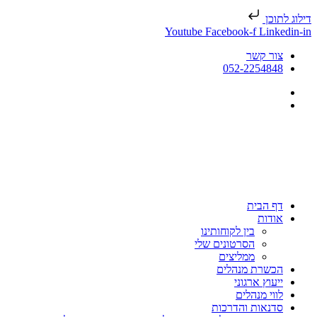
דילוג לתוכן
Youtube
Facebook-f
Linkedin-in
צור קשר
052-2254848
דף הבית
אודות
בין לקוחותינו
הסרטונים שלי
ממליצים
הכשרת מנהלים
ייעוץ ארגוני
לווי מנהלים
סדנאות והדרכות