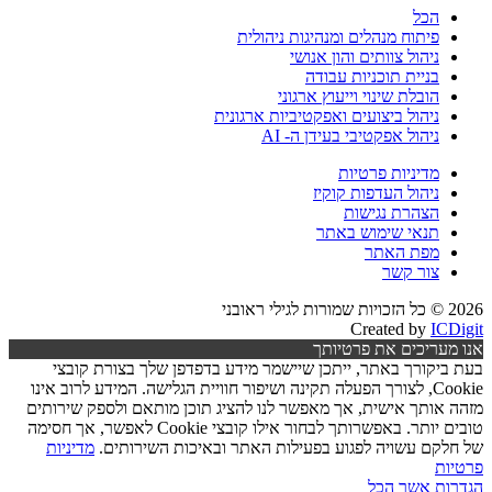
הכל
פיתוח מנהלים ומנהיגות ניהולית
ניהול צוותים והון אנושי
בניית תוכניות עבודה
הובלת שינוי וייעוץ ארגוני
ניהול ביצועים ואפקטיביות ארגונית
ניהול אפקטיבי בעידן ה- AI
מדיניות פרטיות
ניהול העדפות קוקיז
הצהרת נגישות
תנאי שימוש באתר
מפת האתר
צור קשר
2026 © כל הזכויות שמורות לגילי ראובני
Created by
ICDigit
אנו מעריכים את פרטיותך
בעת ביקורך באתר, ייתכן שיישמר מידע בדפדפן שלך בצורת קובצי
Cookie, לצורך הפעלה תקינה ושיפור חוויית הגלישה. המידע לרוב אינו
מזהה אותך אישית, אך מאפשר לנו להציג תוכן מותאם ולספק שירותים
טובים יותר. באפשרותך לבחור אילו קובצי Cookie לאפשר, אך חסימה
של חלקם עשויה לפגוע בפעילות האתר ובאיכות השירותים.
מדיניות
פרטיות
הגדרות
אשר הכל