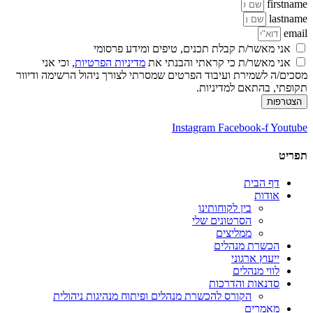
firstname
lastname
email
אני מאשר/ת קבלת תכנים, טיפים ומידע פרסומי
אני מאשר/ת כי קראתי והבנתי את
מדיניות הפרטיות
, וכי אני
מסכים/ה לשמירת ועיבוד הפרטים שמסרתי לצורך ניהול הרשימה ודיוור
תקופתי, בהתאם למדיניות.
הצטרפות
Instagram
Facebook-f
Youtube
תפריט
דף הבית
אודות
בין לקוחותינו
הסרטונים שלי
ממליצים
הכשרת מנהלים
ייעוץ ארגוני
לווי מנהלים
סדנאות והדרכות
הקורס להכשרת מנהלים ופיתוח מנהיגות ניהולית
מאמרים