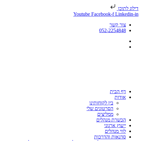
דילוג לתוכן
Youtube
Facebook-f
Linkedin-in
צור קשר
052-2254848
דף הבית
אודות
בין לקוחותינו
הסרטונים שלי
ממליצים
הכשרת מנהלים
ייעוץ ארגוני
לווי מנהלים
סדנאות והדרכות