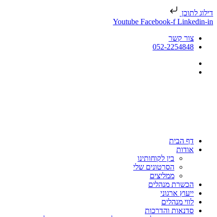
דילוג לתוכן
Youtube
Facebook-f
Linkedin-in
צור קשר
052-2254848
דף הבית
אודות
בין לקוחותינו
הסרטונים שלי
ממליצים
הכשרת מנהלים
ייעוץ ארגוני
לווי מנהלים
סדנאות והדרכות