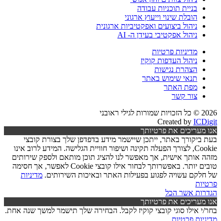
בניית תוכניות עבודה
הובלת שינוי וייעוץ ארגוני
ניהול ביצועים ואפקטיביות ארגונית
ניהול אפקטיבי בעידן ה- AI
מדיניות פרטיות
ניהול העדפות קוקיז
הצהרת נגישות
תנאי שימוש באתר
מפת האתר
צור קשר
2026 © כל הזכויות שמורות לגילי ראובני
Created by
ICDigit
אנו מעריכים את פרטיותך
בעת ביקורך באתר, ייתכן שיישמר מידע בדפדפן שלך בצורת קובצי
Cookie, לצורך הפעלה תקינה ושיפור חוויית הגלישה. המידע לרוב אינו
מזהה אותך אישית, אך מאפשר לנו להציג תוכן מותאם ולספק שירותים
טובים יותר. באפשרותך לבחור אילו קובצי Cookie לאפשר, אך חסימה
של חלקם עשויה לפגוע בפעילות האתר ובאיכות השירותים.
מדיניות
פרטיות
הגדרות
אשר הכל
אנו מעריכים את פרטיותך
בחר/י אילו סוגי קובצי קוקיז לקבל. הבחירה שלך תישמר למשך שנה אחת.
מדיניות פרטיות