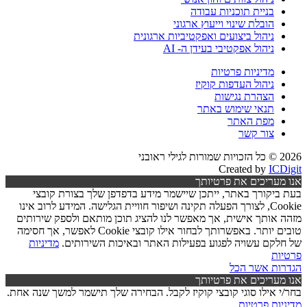
בניית תוכניות עבודה
הובלת שינוי וייעוץ ארגוני
ניהול ביצועים ואפקטיביות ארגונית
ניהול אפקטיבי בעידן ה- AI
מדיניות פרטיות
ניהול העדפות קוקיז
הצהרת נגישות
תנאי שימוש באתר
מפת האתר
צור קשר
2026 © כל הזכויות שמורות לגילי ראובני
Created by
ICDigit
אנו מעריכים את פרטיותך
בעת ביקורך באתר, ייתכן שיישמר מידע בדפדפן שלך בצורת קובצי
Cookie, לצורך הפעלה תקינה ושיפור חוויית הגלישה. המידע לרוב אינו
מזהה אותך אישית, אך מאפשר לנו להציג תוכן מותאם ולספק שירותים
טובים יותר. באפשרותך לבחור אילו קובצי Cookie לאפשר, אך חסימה
של חלקם עשויה לפגוע בפעילות האתר ובאיכות השירותים.
מדיניות
פרטיות
הגדרות
אשר הכל
אנו מעריכים את פרטיותך
בחר/י אילו סוגי קובצי קוקיז לקבל. הבחירה שלך תישמר למשך שנה אחת.
מדיניות פרטיות