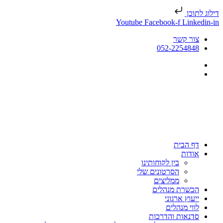
דילוג לתוכן
Youtube
Facebook-f
Linkedin-in
צור קשר
052-2254848
דף הבית
אודות
בין לקוחותינו
הסרטונים שלי
ממליצים
הכשרת מנהלים
ייעוץ ארגוני
לווי מנהלים
סדנאות והדרכות