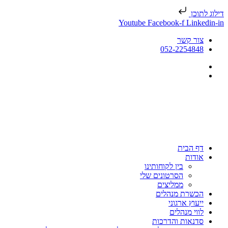
דילוג לתוכן
Youtube
Facebook-f
Linkedin-in
צור קשר
052-2254848
דף הבית
אודות
בין לקוחותינו
הסרטונים שלי
ממליצים
הכשרת מנהלים
ייעוץ ארגוני
לווי מנהלים
סדנאות והדרכות