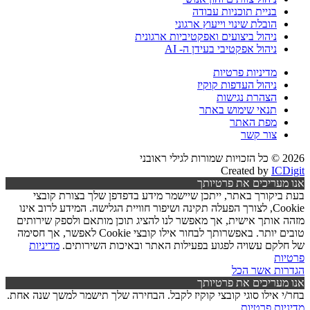
בניית תוכניות עבודה
הובלת שינוי וייעוץ ארגוני
ניהול ביצועים ואפקטיביות ארגונית
ניהול אפקטיבי בעידן ה- AI
מדיניות פרטיות
ניהול העדפות קוקיז
הצהרת נגישות
תנאי שימוש באתר
מפת האתר
צור קשר
2026 © כל הזכויות שמורות לגילי ראובני
Created by
ICDigit
אנו מעריכים את פרטיותך
בעת ביקורך באתר, ייתכן שיישמר מידע בדפדפן שלך בצורת קובצי
Cookie, לצורך הפעלה תקינה ושיפור חוויית הגלישה. המידע לרוב אינו
מזהה אותך אישית, אך מאפשר לנו להציג תוכן מותאם ולספק שירותים
טובים יותר. באפשרותך לבחור אילו קובצי Cookie לאפשר, אך חסימה
של חלקם עשויה לפגוע בפעילות האתר ובאיכות השירותים.
מדיניות
פרטיות
הגדרות
אשר הכל
אנו מעריכים את פרטיותך
בחר/י אילו סוגי קובצי קוקיז לקבל. הבחירה שלך תישמר למשך שנה אחת.
מדיניות פרטיות