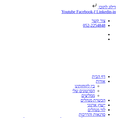
דילוג לתוכן
Youtube
Facebook-f
Linkedin-in
צור קשר
052-2254848
דף הבית
אודות
בין לקוחותינו
הסרטונים שלי
ממליצים
הכשרת מנהלים
ייעוץ ארגוני
לווי מנהלים
סדנאות והדרכות