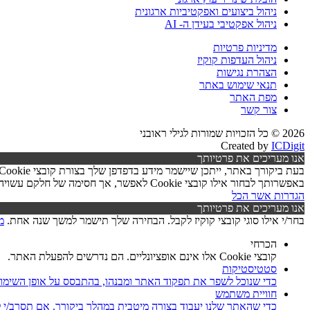
ניהול ביצועים ואפקטיביות ארגונית
ניהול אפקטיבי בעידן ה- AI
מדיניות פרטיות
ניהול העדפות קוקיז
הצהרת נגישות
תנאי שימוש באתר
מפת האתר
צור קשר
2026 © כל הזכויות שמורות לגילי ראובני
Created by
ICDigit
אנו מעריכים את פרטיותך
באפשרותך לבחור אילו קובצי Cookie לאפשר, אך חסימה של חלקם עשויה לפגוע בפעילות האתר ובאיכות השירותים.
הגדרות
אשר הכל
אנו מעריכים את פרטיותך
בחר/י אילו סוגי קובצי קוקיז לקבל. הבחירה שלך תישמר למשך שנה אחת.
מ
הכרחי
קובצי Cookie אלו אינם אופציונליים. הם נדרשים להפעלת האתר.
סטטיסטיקות
כדי שנוכל לשפר את תפקוד האתר ומבנהו, בהתבסס על אופן השימו
חוויית משתמש
כדי שהאתר שלנו יעבוד בצורה מיטבית במהלך ביקורך. אם תסרב/י לקובצי Cookie אלו, חלק מהפונקציות באתר עשוי