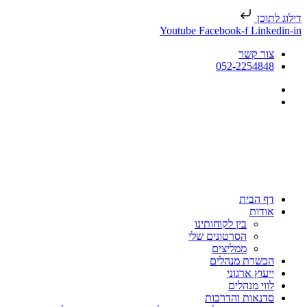
דילוג לתוכן
Youtube
Facebook-f
Linkedin-in
צור קשר
052-2254848
דף הבית
אודות
בין לקוחותינו
הסרטונים שלי
ממליצים
הכשרת מנהלים
ייעוץ ארגוני
לווי מנהלים
סדנאות והדרכות