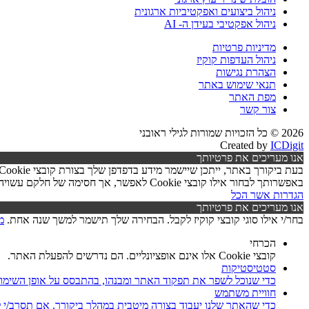
ניהול ביצועים ואפקטיביות ארגונית
ניהול אפקטיבי בעידן ה- AI
מדיניות פרטיות
ניהול העדפות קוקיז
הצהרת נגישות
תנאי שימוש באתר
מפת האתר
צור קשר
2026 © כל הזכויות שמורות לגילי ראובני
Created by
ICDigit
אנו מעריכים את פרטיותך
באפשרותך לבחור אילו קובצי Cookie לאפשר, אך חסימה של חלקם עשויה לפגוע בפעילות האתר ובאיכות השירותים.
הגדרות
אשר הכל
אנו מעריכים את פרטיותך
בחר/י אילו סוגי קובצי קוקיז לקבל. הבחירה שלך תישמר למשך שנה אחת.
מ
הכרחי
קובצי Cookie אלו אינם אופציונליים. הם נדרשים להפעלת האתר.
סטטיסטיקות
כדי שנוכל לשפר את תפקוד האתר ומבנהו, בהתבסס על אופן השימו
חוויית משתמש
כדי שהאתר שלנו יעבוד בצורה מיטבית במהלך ביקורך. אם תסרב/י לקובצי Cookie אלו, חלק מהפונקציות באתר עשוי