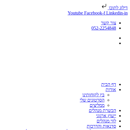
דילוג לתוכן
Youtube
Facebook-f
Linkedin-in
צור קשר
052-2254848
דף הבית
אודות
בין לקוחותינו
הסרטונים שלי
ממליצים
הכשרת מנהלים
ייעוץ ארגוני
לווי מנהלים
סדנאות והדרכות