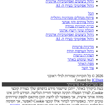
ניהול ביצועים ואפקטיביות ארגונית
ניהול אפקטיבי בעידן ה- AI
הכל
פיתוח מנהלים ומנהיגות ניהולית
ניהול צוותים והון אנושי
בניית תוכניות עבודה
הובלת שינוי וייעוץ ארגוני
ניהול ביצועים ואפקטיביות ארגונית
ניהול אפקטיבי בעידן ה- AI
מדיניות פרטיות
ניהול העדפות קוקיז
הצהרת נגישות
תנאי שימוש באתר
מפת האתר
צור קשר
2026 © כל הזכויות שמורות לגילי ראובני
Created by
ICDigit
אנו מעריכים את פרטיותך
בעת ביקורך באתר, ייתכן שיישמר מידע בדפדפן שלך בצורת קובצי
Cookie, לצורך הפעלה תקינה ושיפור חוויית הגלישה. המידע לרוב אינו
מזהה אותך אישית, אך מאפשר לנו להציג תוכן מותאם ולספק שירותים
טובים יותר. באפשרותך לבחור אילו קובצי Cookie לאפשר, אך חסימה