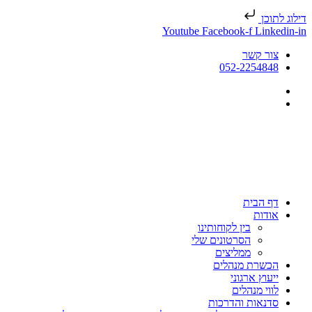
דילוג לתוכן
Youtube
Facebook-f
Linkedin-in
צור קשר
052-2254848
דף הבית
אודות
בין לקוחותינו
הסרטונים שלי
ממליצים
הכשרת מנהלים
ייעוץ ארגוני
לווי מנהלים
סדנאות והדרכות