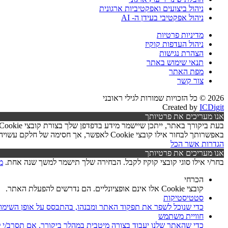
ניהול ביצועים ואפקטיביות ארגונית
ניהול אפקטיבי בעידן ה- AI
מדיניות פרטיות
ניהול העדפות קוקיז
הצהרת נגישות
תנאי שימוש באתר
מפת האתר
צור קשר
2026 © כל הזכויות שמורות לגילי ראובני
Created by
ICDigit
אנו מעריכים את פרטיותך
באפשרותך לבחור אילו קובצי Cookie לאפשר, אך חסימה של חלקם עשויה לפגוע בפעילות האתר ובאיכות השירותים.
הגדרות
אשר הכל
אנו מעריכים את פרטיותך
בחר/י אילו סוגי קובצי קוקיז לקבל. הבחירה שלך תישמר למשך שנה אחת.
מ
הכרחי
קובצי Cookie אלו אינם אופציונליים. הם נדרשים להפעלת האתר.
סטטיסטיקות
כדי שנוכל לשפר את תפקוד האתר ומבנהו, בהתבסס על אופן השימו
חוויית משתמש
כדי שהאתר שלנו יעבוד בצורה מיטבית במהלך ביקורך. אם תסרב/י לקובצי Cookie אלו, חלק מהפונקציות באתר עשוי