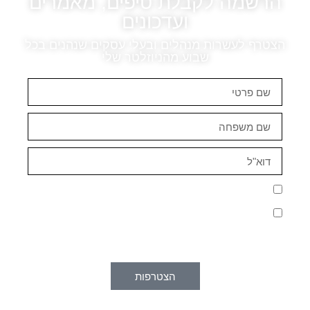
הרשמה לקבלת טיפים, מאמרים
ועדכונים
הצטרף לעשרות מנהלים ובעלי עסקים שנהנים בכל
שבוע מהניוזלטר שלי
הכרחי
קובצי
Cookie אלו
אינם
אני מאשר/ת קבלת תכנים, טיפים ומידע פרסומי
אופציונליים.
הם נדרשים
אני מאשר/ת כי קראתי והבנתי את
מדיניות הפרטיות
,
להפעלת
וכי אני מסכים/ה לשמירת ועיבוד הפרטים שמסרתי
האתר.
לצורך ניהול הרשימה ודיוור תקופתי, בהתאם למדיניות.
הצטרפות
סטטיסטיקות
כדי שנוכל
לשפר את