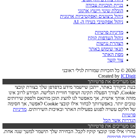
בניית תוכניות עבודה
הובלת שינוי וייעוץ ארגוני
ניהול ביצועים ואפקטיביות ארגונית
ניהול אפקטיבי בעידן ה- AI
מדיניות פרטיות
ניהול העדפות קוקיז
הצהרת נגישות
תנאי שימוש באתר
מפת האתר
צור קשר
2026 © כל הזכויות שמורות לגילי ראובני
Created by
ICDigit
אנו מעריכים את פרטיותך
בעת ביקורך באתר, ייתכן שיישמר מידע בדפדפן שלך בצורת קובצי
Cookie, לצורך הפעלה תקינה ושיפור חוויית הגלישה. המידע לרוב אינו
מזהה אותך אישית, אך מאפשר לנו להציג תוכן מותאם ולספק שירותים
טובים יותר. באפשרותך לבחור אילו קובצי Cookie לאפשר, אך חסימה
של חלקם עשויה לפגוע בפעילות האתר ובאיכות השירותים.
מדיניות
פרטיות
הגדרות
אשר הכל
אנו מעריכים את פרטיותך
בחר/י אילו סוגי קובצי קוקיז לקבל. הבחירה שלך תישמר למשך שנה אחת.
מדיניות פרטיות