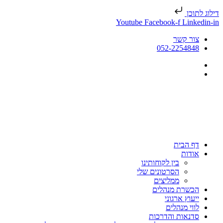
דילוג לתוכן
Youtube
Facebook-f
Linkedin-in
צור קשר
052-2254848
דף הבית
אודות
בין לקוחותינו
הסרטונים שלי
ממליצים
הכשרת מנהלים
ייעוץ ארגוני
לווי מנהלים
סדנאות והדרכות