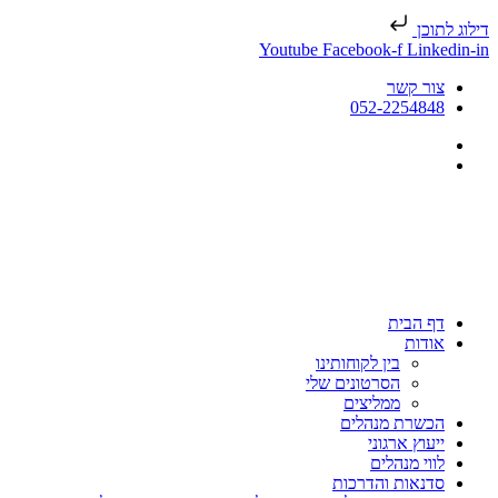
דילוג לתוכן
Youtube
Facebook-f
Linkedin-in
צור קשר
052-2254848
דף הבית
אודות
בין לקוחותינו
הסרטונים שלי
ממליצים
הכשרת מנהלים
ייעוץ ארגוני
לווי מנהלים
סדנאות והדרכות