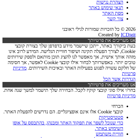
הצהרת נגישות
תנאי שימוש באתר
מפת האתר
צור קשר
2026 © כל הזכויות שמורות לגילי ראובני
Created by
ICDigit
אנו מעריכים את פרטיותך
בעת ביקורך באתר, ייתכן שיישמר מידע בדפדפן שלך בצורת קובצי
Cookie, לצורך הפעלה תקינה ושיפור חוויית הגלישה. המידע לרוב אינו
מזהה אותך אישית, אך מאפשר לנו להציג תוכן מותאם ולספק שירותים
טובים יותר. באפשרותך לבחור אילו קובצי Cookie לאפשר, אך חסימה
של חלקם עשויה לפגוע בפעילות האתר ובאיכות השירותים.
מדיניות
פרטיות
הגדרות
אשר הכל
אנו מעריכים את פרטיותך
בחר/י אילו סוגי קובצי קוקיז לקבל. הבחירה שלך תישמר למשך שנה אחת.
מדיניות פרטיות
הכרחי
קובצי Cookie אלו אינם אופציונליים. הם נדרשים להפעלת האתר.
סטטיסטיקות
כדי שנוכל לשפר את תפקוד האתר ומבנהו, בהתבסס על אופן
השימוש באתר.
חוויית משתמש