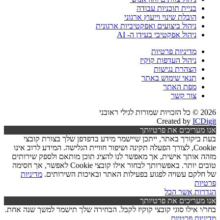
בניית תוכניות עבודה
הובלת שינוי וייעוץ ארגוני
ניהול ביצועים ואפקטיביות ארגונית
ניהול אפקטיבי בעידן ה- AI
מדיניות פרטיות
ניהול העדפות קוקיז
הצהרת נגישות
תנאי שימוש באתר
מפת האתר
צור קשר
2026 © כל הזכויות שמורות לגילי ראובני
Created by
ICDigit
אנו מעריכים את פרטיותך
בעת ביקורך באתר, ייתכן שיישמר מידע בדפדפן שלך בצורת קובצי
Cookie, לצורך הפעלה תקינה ושיפור חוויית הגלישה. המידע לרוב אינו
מזהה אותך אישית, אך מאפשר לנו להציג תוכן מותאם ולספק שירותים
טובים יותר. באפשרותך לבחור אילו קובצי Cookie לאפשר, אך חסימה
של חלקם עשויה לפגוע בפעילות האתר ובאיכות השירותים.
מדיניות
פרטיות
הגדרות
אשר הכל
אנו מעריכים את פרטיותך
בחר/י אילו סוגי קובצי קוקיז לקבל. הבחירה שלך תישמר למשך שנה אחת.
מדיניות פרטיות