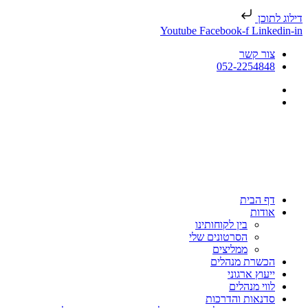
דילוג לתוכן
Youtube
Facebook-f
Linkedin-in
צור קשר
052-2254848
דף הבית
אודות
בין לקוחותינו
הסרטונים שלי
ממליצים
הכשרת מנהלים
ייעוץ ארגוני
לווי מנהלים
סדנאות והדרכות