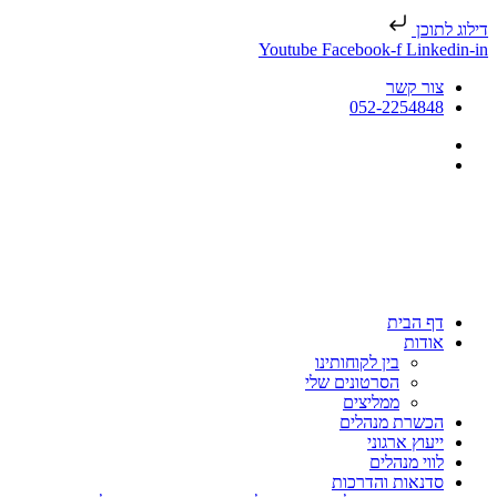
דילוג לתוכן
Youtube
Facebook-f
Linkedin-in
צור קשר
052-2254848
דף הבית
אודות
בין לקוחותינו
הסרטונים שלי
ממליצים
הכשרת מנהלים
ייעוץ ארגוני
לווי מנהלים
סדנאות והדרכות