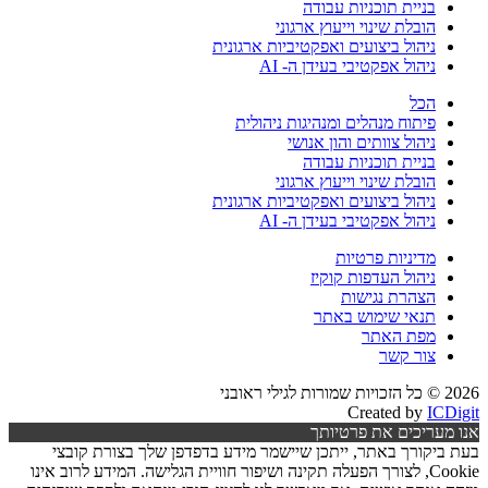
בניית תוכניות עבודה
הובלת שינוי וייעוץ ארגוני
ניהול ביצועים ואפקטיביות ארגונית
ניהול אפקטיבי בעידן ה- AI
הכל
פיתוח מנהלים ומנהיגות ניהולית
ניהול צוותים והון אנושי
בניית תוכניות עבודה
הובלת שינוי וייעוץ ארגוני
ניהול ביצועים ואפקטיביות ארגונית
ניהול אפקטיבי בעידן ה- AI
מדיניות פרטיות
ניהול העדפות קוקיז
הצהרת נגישות
תנאי שימוש באתר
מפת האתר
צור קשר
2026 © כל הזכויות שמורות לגילי ראובני
Created by
ICDigit
אנו מעריכים את פרטיותך
בעת ביקורך באתר, ייתכן שיישמר מידע בדפדפן שלך בצורת קובצי
Cookie, לצורך הפעלה תקינה ושיפור חוויית הגלישה. המידע לרוב אינו