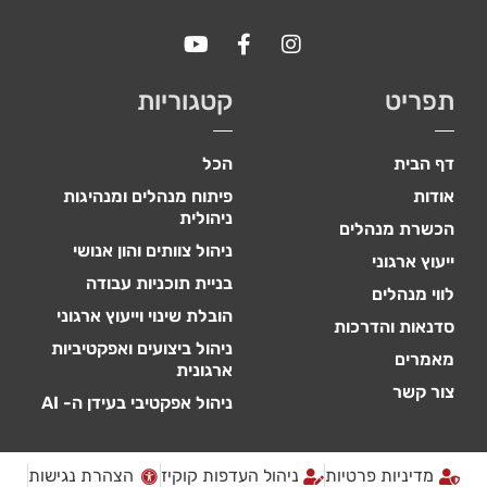
כדי שנוכל
לשפר את
תפקוד האתר
ומבנהו,
בהתבסס על
תפריט
קטגוריות
אופן השימוש
באתר.
דף הבית
הכל
אודות
פיתוח מנהלים ומנהיגות
חוויית
ניהולית
משתמש
הכשרת מנהלים
ניהול צוותים והון אנושי
כדי
ייעוץ ארגוני
שהאתר
בניית תוכניות עבודה
שלנו יעבוד
לווי מנהלים
בצורה
הובלת שינוי וייעוץ ארגוני
סדנאות והדרכות
מיטבית
ניהול ביצועים ואפקטיביות
במהלך
מאמרים
ארגונית
ביקורך. אם
צור קשר
תסרב/י
ניהול אפקטיבי בעידן ה- AI
לקובצי
Cookie
אלו, חלק
מדיניות פרטיות
ניהול העדפות קוקיז
הצהרת נגישות
מהפונקציות