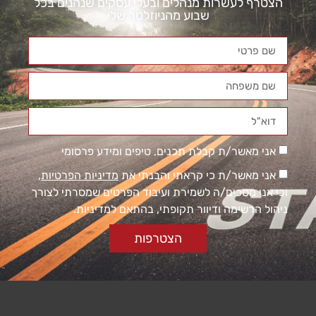
הצטרף לעשרות מנהלים ובעלי עסקים שנהנים בכל
שבוע מהניוזלטר שלי
אני מאשר/ת קבלת תכנים, טיפים ומידע פרסומי
הכרחי
קובצי
אני מאשר/ת כי קראתי והבנתי את
מדיניות הפרטיות
,
Cookie
וכי אני מסכים/ה לשמירת ועיבוד הפרטים שמסרתי לצורך
אלו אינם
אופציונליים.
ניהול הרשימה ודיוור תקופתי, בהתאם למדיניות.
הם
נדרשים
הצטרפות
להפעלת
האתר.
סטטיסטיקות