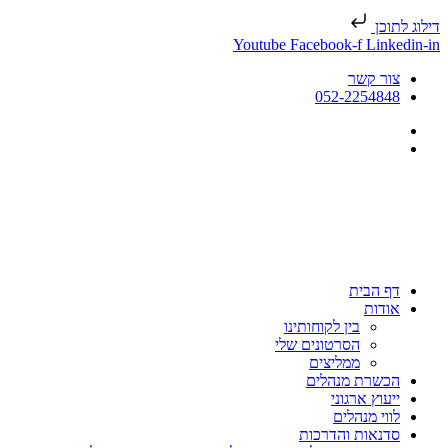
דילוג לתוכן
Youtube
Facebook-f
Linkedin-in
צור קשר
052-2254848
דף הבית
אודות
בין לקוחותינו
הסרטונים שלי
ממליצים
הכשרת מנהלים
ייעוץ ארגוני
לווי מנהלים
סדנאות והדרכות