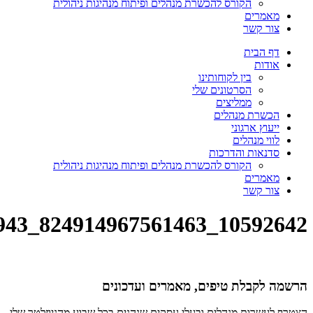
הקורס להכשרת מנהלים ופיתוח מנהיגות ניהולית
מאמרים
צור קשר
דף הבית
אודות
בין לקוחותינו
הסרטונים שלי
ממליצים
הכשרת מנהלים
ייעוץ ארגוני
לווי מנהלים
סדנאות והדרכות
הקורס להכשרת מנהלים ופיתוח מנהיגות ניהולית
מאמרים
צור קשר
10592642_824914967561463_2135823961409056943_n
הרשמה לקבלת טיפים, מאמרים ועדכונים
הצטרף לעשרות מנהלים ובעלי עסקים שנהנים בכל שבוע מהניוזלטר שלי