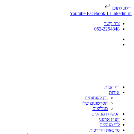
דילוג לתוכן
Youtube
Facebook-f
Linkedin-in
צור קשר
052-2254848
דף הבית
אודות
בין לקוחותינו
הסרטונים שלי
ממליצים
הכשרת מנהלים
ייעוץ ארגוני
לווי מנהלים
סדנאות והדרכות