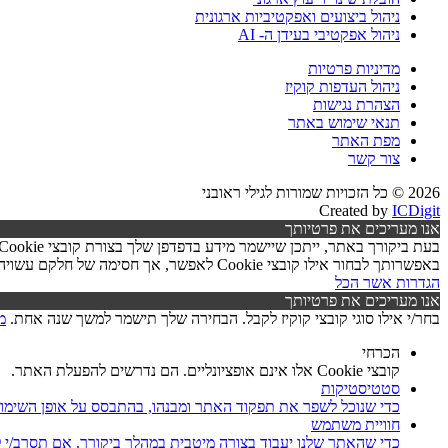
ניהול ביצועים ואפקטיביות ארגונית
ניהול אפקטיבי בעידן ה- AI
מדיניות פרטיות
ניהול העדפות קוקיז
הצהרת נגישות
תנאי שימוש באתר
מפת האתר
צור קשר
2026 © כל הזכויות שמורות לגילי ראובני
Created by
ICDigit
אנו מעריכים את פרטיותך
באפשרותך לבחור אילו קובצי Cookie לאפשר, אך חסימה של חלקם עשויה לפגוע בפעילות האתר ובאיכות השירותים.
הגדרות
אשר הכל
אנו מעריכים את פרטיותך
בחר/י אילו סוגי קובצי קוקיז לקבל. הבחירה שלך תישמר למשך שנה אחת.
מ
הכרחי
קובצי Cookie אלו אינם אופציונליים. הם נדרשים להפעלת האתר.
סטטיסטיקות
כדי שנוכל לשפר את תפקוד האתר ומבנהו, בהתבסס על אופן השימו
חוויית משתמש
כדי שהאתר שלנו יעבוד בצורה מיטבית במהלך ביקורך. אם תסרב/י לקובצי Cookie אלו, חלק מהפונקציות באתר עשוי