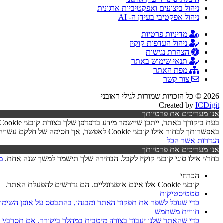
ניהול ביצועים ואפקטיביות ארגונית
ניהול אפקטיבי בעידן ה- AI
מדיניות פרטיות
ניהול העדפות קוקיז
הצהרת נגישות
תנאי שימוש באתר
מפת האתר
צור קשר
2026 © כל הזכויות שמורות לגילי ראובני
Created by
ICDigit
אנו מעריכים את פרטיותך
באפשרותך לבחור אילו קובצי Cookie לאפשר, אך חסימה של חלקם עשויה לפגוע בפעילות האתר ובאיכות השירותים.
הגדרות
אשר הכל
אנו מעריכים את פרטיותך
בחר/י אילו סוגי קובצי קוקיז לקבל. הבחירה שלך תישמר למשך שנה אחת.
מ
הכרחי
קובצי Cookie אלו אינם אופציונליים. הם נדרשים להפעלת האתר.
סטטיסטיקות
כדי שנוכל לשפר את תפקוד האתר ומבנהו, בהתבסס על אופן השימו
חוויית משתמש
כדי שהאתר שלנו יעבוד בצורה מיטבית במהלך ביקורך. אם תסרב/י לקובצי Cookie אלו, חלק מהפונקציות באתר עשוי