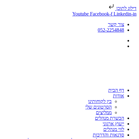
דילוג לתוכן
Youtube
Facebook-f
Linkedin-in
צור קשר
052-2254848
דף הבית
אודות
בין לקוחותינו
הסרטונים שלי
ממליצים
הכשרת מנהלים
ייעוץ ארגוני
לווי מנהלים
סדנאות והדרכות