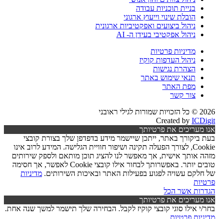
בניית תוכניות עבודה
הובלת שינוי וייעוץ ארגוני
ניהול ביצועים ואפקטיביות ארגונית
ניהול אפקטיבי בעידן ה- AI
מדיניות פרטיות
ניהול העדפות קוקיז
הצהרת נגישות
תנאי שימוש באתר
מפת האתר
צור קשר
2026 © כל הזכויות שמורות לגילי ראובני
Created by
ICDigit
אנו מעריכים את פרטיותך
בעת ביקורך באתר, ייתכן שיישמר מידע בדפדפן שלך בצורת קובצי
Cookie, לצורך הפעלה תקינה ושיפור חוויית הגלישה. המידע לרוב אינו
מזהה אותך אישית, אך מאפשר לנו להציג תוכן מותאם ולספק שירותים
טובים יותר. באפשרותך לבחור אילו קובצי Cookie לאפשר, אך חסימה
של חלקם עשויה לפגוע בפעילות האתר ובאיכות השירותים.
מדיניות
פרטיות
הגדרות
אשר הכל
אנו מעריכים את פרטיותך
בחר/י אילו סוגי קובצי קוקיז לקבל. הבחירה שלך תישמר למשך שנה אחת.
מדיניות פרטיות