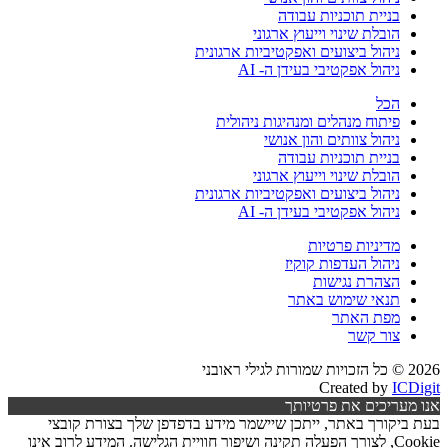
בניית תוכניות עבודה
הובלת שינוי וייעוץ ארגוני
ניהול ביצועים ואפקטיביות ארגונית
ניהול אפקטיבי בעידן ה- AI
הכל
פיתוח מנהלים ומנהיגות ניהולית
ניהול צוותים והון אנושי
בניית תוכניות עבודה
הובלת שינוי וייעוץ ארגוני
ניהול ביצועים ואפקטיביות ארגונית
ניהול אפקטיבי בעידן ה- AI
מדיניות פרטיות
ניהול העדפות קוקיז
הצהרת נגישות
תנאי שימוש באתר
מפת האתר
צור קשר
2026 © כל הזכויות שמורות לגילי ראובני
Created by
ICDigit
אנו מעריכים את פרטיותך
בעת ביקורך באתר, ייתכן שיישמר מידע בדפדפן שלך בצורת קובצי
Cookie, לצורך הפעלה תקינה ושיפור חוויית הגלישה. המידע לרוב אינו