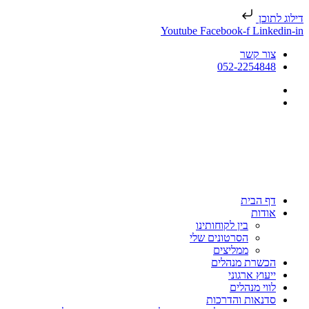
דילוג לתוכן
Youtube
Facebook-f
Linkedin-in
צור קשר
052-2254848
דף הבית
אודות
בין לקוחותינו
הסרטונים שלי
ממליצים
הכשרת מנהלים
ייעוץ ארגוני
לווי מנהלים
סדנאות והדרכות