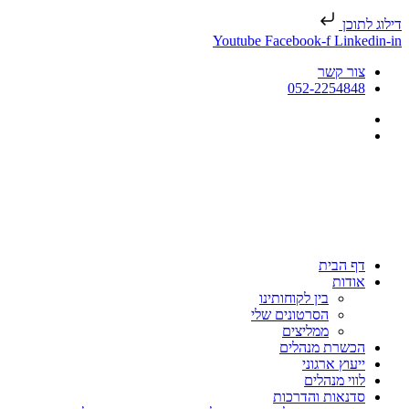
דילוג לתוכן
Youtube
Facebook-f
Linkedin-in
צור קשר
052-2254848
דף הבית
אודות
בין לקוחותינו
הסרטונים שלי
ממליצים
הכשרת מנהלים
ייעוץ ארגוני
לווי מנהלים
סדנאות והדרכות