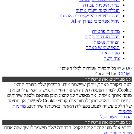
בניית תוכניות עבודה
הובלת שינוי וייעוץ ארגוני
ניהול ביצועים ואפקטיביות ארגונית
ניהול אפקטיבי בעידן ה- AI
מדיניות פרטיות
ניהול העדפות קוקיז
הצהרת נגישות
תנאי שימוש באתר
מפת האתר
צור קשר
2026 © כל הזכויות שמורות לגילי ראובני
Created by
ICDigit
אנו מעריכים את פרטיותך
בעת ביקורך באתר, ייתכן שיישמר מידע בדפדפן שלך בצורת קובצי
Cookie, לצורך הפעלה תקינה ושיפור חוויית הגלישה. המידע לרוב אינו
מזהה אותך אישית, אך מאפשר לנו להציג תוכן מותאם ולספק שירותים
טובים יותר. באפשרותך לבחור אילו קובצי Cookie לאפשר, אך חסימה
של חלקם עשויה לפגוע בפעילות האתר ובאיכות השירותים.
מדיניות
פרטיות
הגדרות
אשר הכל
אנו מעריכים את פרטיותך
בחר/י אילו סוגי קובצי קוקיז לקבל. הבחירה שלך תישמר למשך שנה אחת.
מדיניות פרטיות