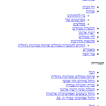
דף הבית
אודות
בין לקוחותינו
הסרטונים שלי
ממליצים
הכשרת מנהלים
ייעוץ ארגוני
לווי מנהלים
סדנאות והדרכות
הקורס להכשרת מנהלים ופיתוח מנהיגות ניהולית
מאמרים
צור קשר
קטגוריות
הכל
פיתוח מנהלים ומנהיגות ניהולית
ניהול צוותים והון אנושי
בניית תוכניות עבודה
הובלת שינוי וייעוץ ארגוני
ניהול ביצועים ואפקטיביות ארגונית
ניהול אפקטיבי בעידן ה- AI
הכל