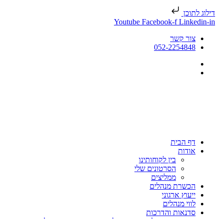
דילוג לתוכן
Youtube
Facebook-f
Linkedin-in
צור קשר
052-2254848
דף הבית
אודות
בין לקוחותינו
הסרטונים שלי
ממליצים
הכשרת מנהלים
ייעוץ ארגוני
לווי מנהלים
סדנאות והדרכות