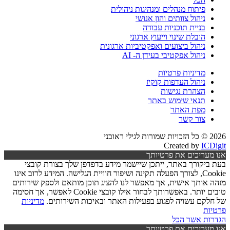
פיתוח מנהלים ומנהיגות ניהולית
ניהול צוותים והון אנושי
בניית תוכניות עבודה
הובלת שינוי וייעוץ ארגוני
ניהול ביצועים ואפקטיביות ארגונית
ניהול אפקטיבי בעידן ה- AI
מדיניות פרטיות
ניהול העדפות קוקיז
הצהרת נגישות
תנאי שימוש באתר
מפת האתר
צור קשר
2026 © כל הזכויות שמורות לגילי ראובני
Created by
ICDigit
אנו מעריכים את פרטיותך
בעת ביקורך באתר, ייתכן שיישמר מידע בדפדפן שלך בצורת קובצי
Cookie, לצורך הפעלה תקינה ושיפור חוויית הגלישה. המידע לרוב אינו
מזהה אותך אישית, אך מאפשר לנו להציג תוכן מותאם ולספק שירותים
טובים יותר. באפשרותך לבחור אילו קובצי Cookie לאפשר, אך חסימה
של חלקם עשויה לפגוע בפעילות האתר ובאיכות השירותים.
מדיניות
פרטיות
הגדרות
אשר הכל
אנו מעריכים את פרטיותך