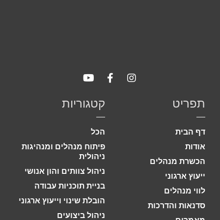
שיווקי
על ידי
שיתוף
תחומי
העניין
וההתנהגות
שלך בעת
ביקורך
באתר,
תפריט
קטגוריות
תגדל
ההזדמנות
לראות תוכן
והצעות
דף הבית
הכל
מותאמות
אישית.
אודות
פיתוח מנהלים ומנהיגות
ניהולית
הכשרת מנהלים
ניהול צוותים והון אנושי
ייעוץ ארגוני
בניית תוכניות עבודה
לווי מנהלים
הובלת שינוי וייעוץ ארגוני
סדנאות והדרכות
ניהול ביצועים