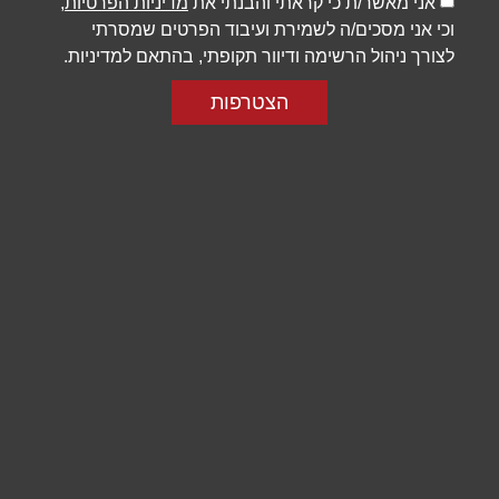
אני מאשר/ת כי קראתי והבנתי את
מדיניות הפרטיות
,
תפקוד האתר
וכי אני מסכים/ה לשמירת ועיבוד הפרטים שמסרתי
ומבנהו,
לצורך ניהול הרשימה ודיוור תקופתי, בהתאם למדיניות.
בהתבסס על
אופן השימוש
באתר.
הצטרפות
חוויית
משתמש
כדי שהאתר
שלנו יעבוד
בצורה
מיטבית
במהלך
ביקורך. אם
תסרב/י
לקובצי
Cookie
אלו, חלק
מהפונקציות
באתר
עשויות
להיעלם.