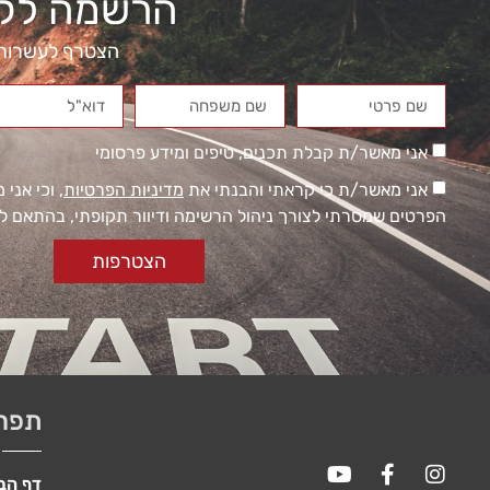
הרשמה לקבל
הצטרף לעשרות מ
אני מאשר/ת קבלת תכנים, טיפים ומידע פרסומי
אני מאשר/ת כי קראתי והבנתי את
מדיניות הפרטיות
, וכי אני
הפרטים שמסרתי לצורך ניהול הרשימה ודיוור תקופתי, בהתאם למ
הכרחי
הצטרפות
קובצי
Cookie
אלו אינם
אופציונליים.
הם
נדרשים
להפעלת
האתר.
תפר
סטטיסטיקות
דף הב