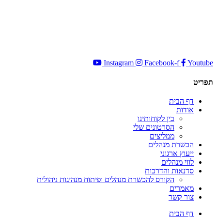
וההתנהגות
שלך בעת
ביקורך
באתר,
תגדל
ההזדמנות
לראות
Instagram
Facebook-f
Youtube
תוכן
והצעות
תפריט
מותאמות
אישית.
דף הבית
אודות
בין לקוחותינו
הסרטונים שלי
ממליצים
הכשרת מנהלים
ייעוץ ארגוני
לווי מנהלים
סדנאות והדרכות
הקורס להכשרת מנהלים ופיתוח מנהיגות ניהולית
מאמרים
צור קשר
דף הבית