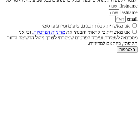
firstname
חוויית
lastname
משתמש
email
כדי שהאתר
אני מאשר/ת קבלת תכנים, טיפים ומידע פרסומי
שלנו יעבוד
אני מאשר/ת כי קראתי והבנתי את
מדיניות הפרטיות
, וכי אני
בצורה
מסכים/ה לשמירת ועיבוד הפרטים שמסרתי לצורך ניהול הרשימה ודיוור
מיטבית
תקופתי, בהתאם למדיניות.
במהלך
הצטרפות
ביקורך. אם
תסרב/י
לקובצי
Cookie
אלו, חלק
מהפונקציות
באתר
עשויות
להיעלם.
שיווקי
על ידי
שיתוף
תחומי
העניין