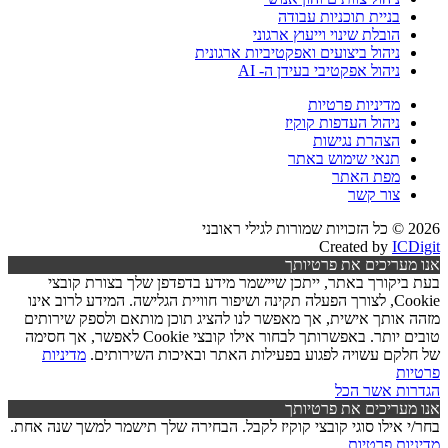
בניית תוכניות עבודה
הובלת שינוי וייעוץ ארגוני
ניהול ביצועים ואפקטיביות ארגונית
ניהול אפקטיבי בעידן ה- AI
מדיניות פרטיות
ניהול העדפות קוקיז
הצהרת נגישות
תנאי שימוש באתר
מפת האתר
צור קשר
2026 © כל הזכויות שמורות לגילי ראובני
Created by
ICDigit
אנו מעריכים את פרטיותך
בעת ביקורך באתר, ייתכן שיישמר מידע בדפדפן שלך בצורת קובצי
Cookie, לצורך הפעלה תקינה ושיפור חוויית הגלישה. המידע לרוב אינו
מזהה אותך אישית, אך מאפשר לנו להציג תוכן מותאם ולספק שירותים
טובים יותר. באפשרותך לבחור אילו קובצי Cookie לאפשר, אך חסימה
של חלקם עשויה לפגוע בפעילות האתר ובאיכות השירותים.
מדיניות
פרטיות
הגדרות
אשר הכל
אנו מעריכים את פרטיותך
בחר/י אילו סוגי קובצי קוקיז לקבל. הבחירה שלך תישמר למשך שנה אחת.
מדיניות פרטיות