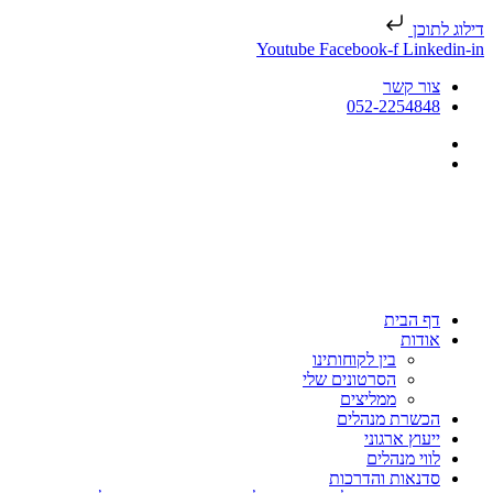
דילוג לתוכן
Youtube
Facebook-f
Linkedin-in
צור קשר
052-2254848
דף הבית
אודות
בין לקוחותינו
הסרטונים שלי
ממליצים
הכשרת מנהלים
ייעוץ ארגוני
לווי מנהלים
סדנאות והדרכות