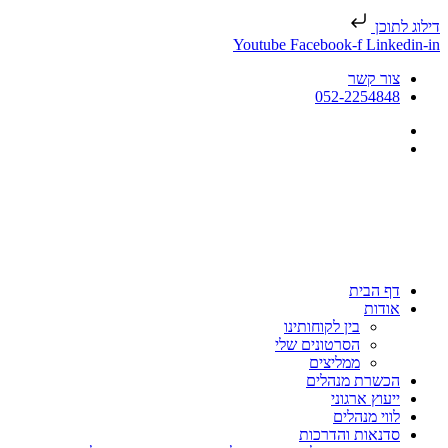
דילוג לתוכן
Youtube
Facebook-f
Linkedin-in
צור קשר
052-2254848
דף הבית
אודות
בין לקוחותינו
הסרטונים שלי
ממליצים
הכשרת מנהלים
ייעוץ ארגוני
לווי מנהלים
סדנאות והדרכות