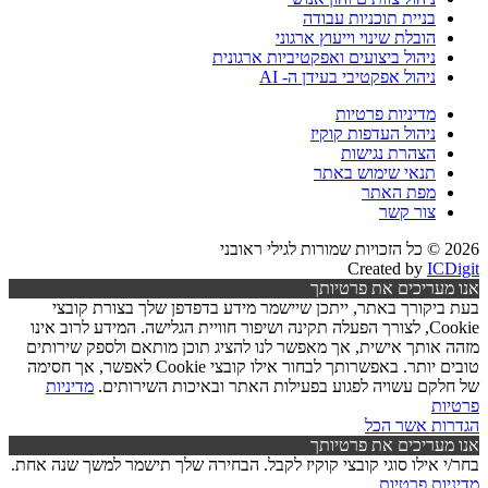
בניית תוכניות עבודה
הובלת שינוי וייעוץ ארגוני
ניהול ביצועים ואפקטיביות ארגונית
ניהול אפקטיבי בעידן ה- AI
מדיניות פרטיות
ניהול העדפות קוקיז
הצהרת נגישות
תנאי שימוש באתר
מפת האתר
צור קשר
2026 © כל הזכויות שמורות לגילי ראובני
Created by
ICDigit
אנו מעריכים את פרטיותך
בעת ביקורך באתר, ייתכן שיישמר מידע בדפדפן שלך בצורת קובצי
Cookie, לצורך הפעלה תקינה ושיפור חוויית הגלישה. המידע לרוב אינו
מזהה אותך אישית, אך מאפשר לנו להציג תוכן מותאם ולספק שירותים
טובים יותר. באפשרותך לבחור אילו קובצי Cookie לאפשר, אך חסימה
של חלקם עשויה לפגוע בפעילות האתר ובאיכות השירותים.
מדיניות
פרטיות
הגדרות
אשר הכל
אנו מעריכים את פרטיותך
בחר/י אילו סוגי קובצי קוקיז לקבל. הבחירה שלך תישמר למשך שנה אחת.
מדיניות פרטיות