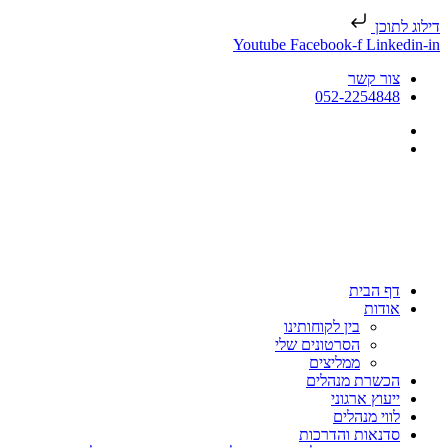
דילוג לתוכן
Youtube
Facebook-f
Linkedin-in
צור קשר
052-2254848
דף הבית
אודות
בין לקוחותינו
הסרטונים שלי
ממליצים
הכשרת מנהלים
ייעוץ ארגוני
לווי מנהלים
סדנאות והדרכות