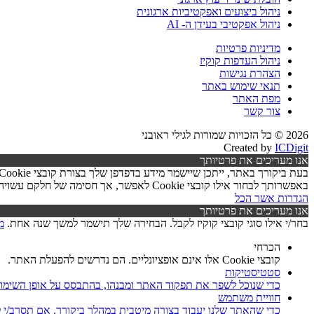
ניהול ביצועים ואפקטיביות ארגונית
ניהול אפקטיבי בעידן ה- AI
מדיניות פרטיות
ניהול העדפות קוקיז
הצהרת נגישות
תנאי שימוש באתר
מפת האתר
צור קשר
2026 © כל הזכויות שמורות לגילי ראובני
Created by
ICDigit
אנו מעריכים את פרטיותך
באפשרותך לבחור אילו קובצי Cookie לאפשר, אך חסימה של חלקם עשויה לפגוע בפעילות האתר ובאיכות השירותים.
הגדרות
אשר הכל
אנו מעריכים את פרטיותך
בחר/י אילו סוגי קובצי קוקיז לקבל. הבחירה שלך תישמר למשך שנה אחת.
מ
הכרחי
קובצי Cookie אלו אינם אופציונליים. הם נדרשים להפעלת האתר.
סטטיסטיקות
כדי שנוכל לשפר את תפקוד האתר ומבנהו, בהתבסס על אופן השימו
חוויית משתמש
כדי שהאתר שלנו יעבוד בצורה מיטבית במהלך ביקורך. אם תסרב/י לקובצי Cookie אלו, חלק מהפונקציות באתר עשוי