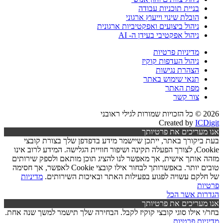
בניית תוכניות עבודה
הובלת שינוי וייעוץ ארגוני
ניהול ביצועים ואפקטיביות ארגונית
ניהול אפקטיבי בעידן ה- AI
מדיניות פרטיות
ניהול העדפות קוקיז
הצהרת נגישות
תנאי שימוש באתר
מפת האתר
צור קשר
2026 © כל הזכויות שמורות לגילי ראובני
Created by
ICDigit
אנו מעריכים את פרטיותך
בעת ביקורך באתר, ייתכן שיישמר מידע בדפדפן שלך בצורת קובצי
Cookie, לצורך הפעלה תקינה ושיפור חוויית הגלישה. המידע לרוב אינו
מזהה אותך אישית, אך מאפשר לנו להציג תוכן מותאם ולספק שירותים
טובים יותר. באפשרותך לבחור אילו קובצי Cookie לאפשר, אך חסימה
של חלקם עשויה לפגוע בפעילות האתר ובאיכות השירותים.
מדיניות
פרטיות
הגדרות
אשר הכל
אנו מעריכים את פרטיותך
בחר/י אילו סוגי קובצי קוקיז לקבל. הבחירה שלך תישמר למשך שנה אחת.
מדיניות פרטיות