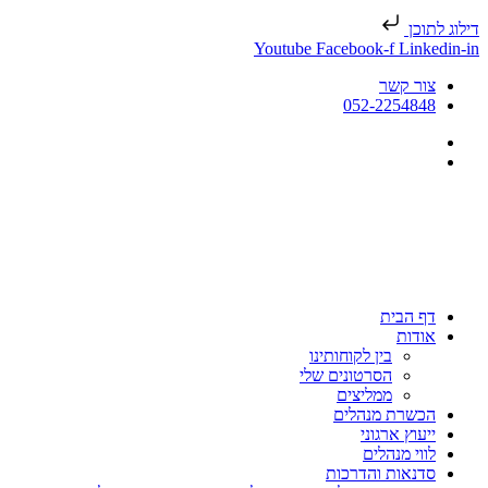
דילוג לתוכן
Youtube
Facebook-f
Linkedin-in
צור קשר
052-2254848
דף הבית
אודות
בין לקוחותינו
הסרטונים שלי
ממליצים
הכשרת מנהלים
ייעוץ ארגוני
לווי מנהלים
סדנאות והדרכות