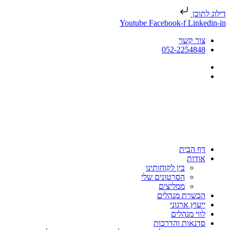
דילוג לתוכן
Youtube
Facebook-f
Linkedin-in
צור קשר
052-2254848
דף הבית
אודות
בין לקוחותינו
הסרטונים שלי
ממליצים
הכשרת מנהלים
ייעוץ ארגוני
לווי מנהלים
סדנאות והדרכות