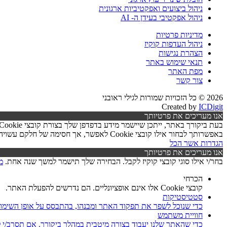
ניהול ביצועים ואפקטיביות ארגונית
ניהול אפקטיבי בעידן ה- AI
מדיניות פרטיות
ניהול העדפות קוקיז
הצהרת נגישות
תנאי שימוש באתר
מפת האתר
צור קשר
2026 © כל הזכויות שמורות לגילי ראובני
Created by
ICDigit
אנו מעריכים את פרטיותך
באפשרותך לבחור אילו קובצי Cookie לאפשר, אך חסימה של חלקם עשויה לפגוע בפעילות האתר ובאיכות השירותים.
הגדרות
אשר הכל
אנו מעריכים את פרטיותך
בחר/י אילו סוגי קובצי קוקיז לקבל. הבחירה שלך תישמר למשך שנה אחת.
מ
הכרחי
קובצי Cookie אלו אינם אופציונליים. הם נדרשים להפעלת האתר.
סטטיסטיקות
כדי שנוכל לשפר את תפקוד האתר ומבנהו, בהתבסס על אופן השימו
חוויית משתמש
כדי שהאתר שלנו יעבוד בצורה מיטבית במהלך ביקורך. אם תסרב/י לקובצי Cookie אלו, חלק מהפונקציות באתר עשוי